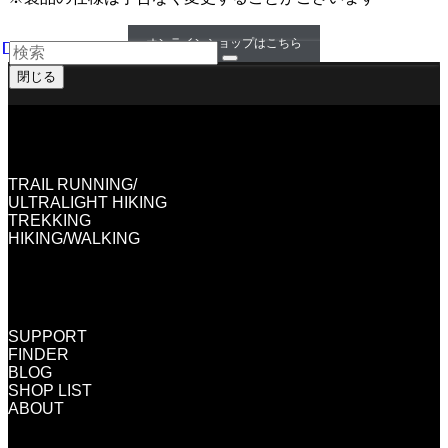
オンラインショップはこちら
閉じる
TRAIL RUNNING/
ULTRALIGHT HIKING
TREKKING
HIKING/WALKING
SUPPORT
FINDER
BLOG
SHOP LIST
ABOUT